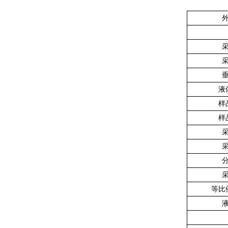
液
样
样
等比