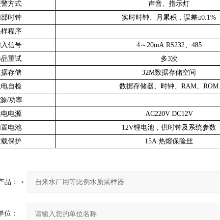
报警方式
声音、指示灯
内部时钟
实时时钟、月累积，误差≤0.1%
采样程序
输入信号
4～20mA RS232、485
样品重试
多3次
数据存储
32M数据存储空间
上电自检
数据存储器、时钟、RAM、ROM
源/功率
供电电源
AC220V DC12V
内置电池
12V锂电池，供时钟及系统参数
过载保护
15A 热熔保险丝
产品：
单位：