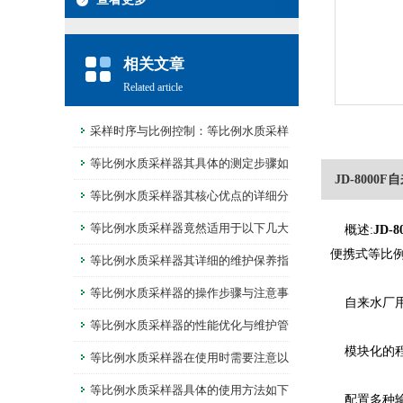
相关文章
Related article
采样时序与比例控制：等比例水质采样
器的核心技术解析
等比例水质采样器其具体的测定步骤如
JD-800
下
等比例水质采样器其核心优点的详细分
析
等比例水质采样器竟然适用于以下几大
概述:
JD-
便携式等比例
领域！
等比例水质采样器其详细的维护保养指
南如下
等比例水质采样器的操作步骤与注意事
自来水厂用J
项
等比例水质采样器的性能优化与维护管
模块化的程
理介绍
等比例水质采样器在使用时需要注意以
下事项
等比例水质采样器具体的使用方法如下
配置多种输