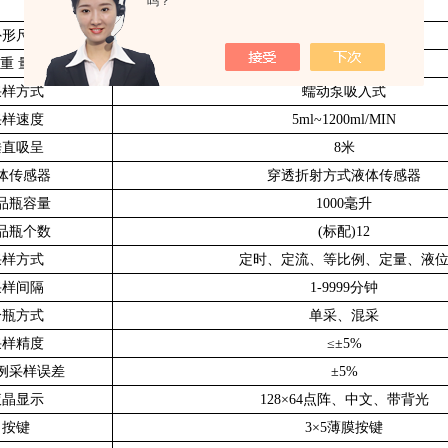
吗？
外形尺寸
500×350×580mm
重 量
约15kg
采样方式
蠕动泵吸入式
采样速度
5ml~1200ml/MIN
垂直吸呈
8米
体传感器
穿透折射方式液体传感器
品瓶容量
1000毫升
品瓶个数
(标配)12
采样方式
定时、定流、等比例、定量、液
采样间隔
1-9999分钟
分瓶方式
单采、混采
采样精度
≤±5%
例采样误差
±5%
液晶显示
128×64点阵、中文、带背光
按键
3×5薄膜按键