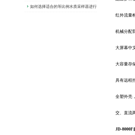
如何选择适合的等比例水质采样器进行
红外流量检
环境检测？
机械分配臂
大屏幕中文
大容量存储
具有远程控
全塑外壳，
交、直流两用
JD-80